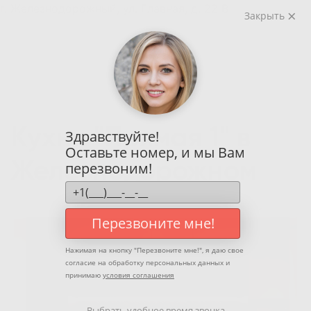
г. Железнодорожный, ул. Главная, д. 22 В
Закрыть
Кухня "Прямая 1" в
Здравствуйте!
Оставьте номер, и мы Вам
Железнодорожном
перезвоним!
Перезвоните мне!
Нажимая на кнопку "
Перезвоните мне!
", я даю свое
согласие на обработку персональных данных и
принимаю
условия соглашения
Выбрать удобное время звонка