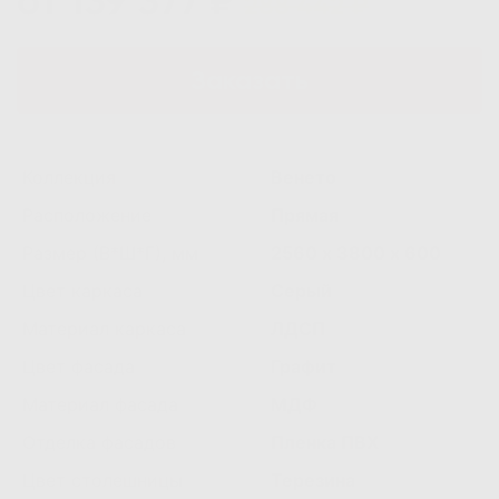
от 139 377 ₽
288 442 ₽
Заказать
Коллекция
Венето
Расположение
Прямая
Размер (В*Ш*Г), мм
2560 х 3800 х 600
Цвет каркаса
Серый
Материал каркаса
ЛДСП
Цвет фасада
Графит
Материал фасада
МДФ
Отделка фасадов
Пленка ПВХ
Цвет столешницы
Терезина