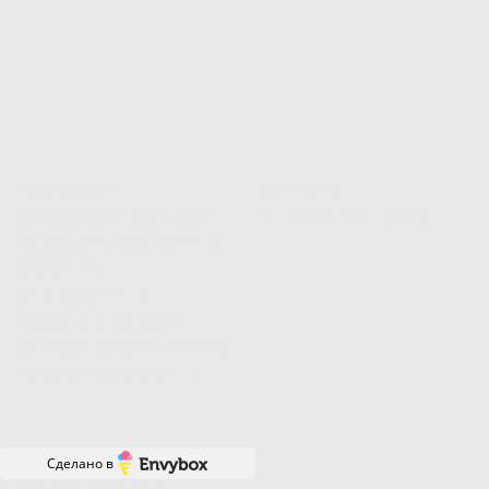
Навигация
Контакты
Фрезеровки
Цветовая
+7 (499) 455-18-46
палитра кухонь
Кухня в
рассрочку
Сотрудничество
Правила и условия
эксплуатации
Политика
конфеденциальности
Менеджер онлайн
Сделано в
Ответим за минуту