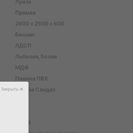
Луиза
Прямая
2600 х 2500 х 600
Бензин
ЛДСП
Лобелия, Белая
МДФ
Пленка ПВХ
Закрыть
Береза Сандал
 мм
38
217.8
0.459