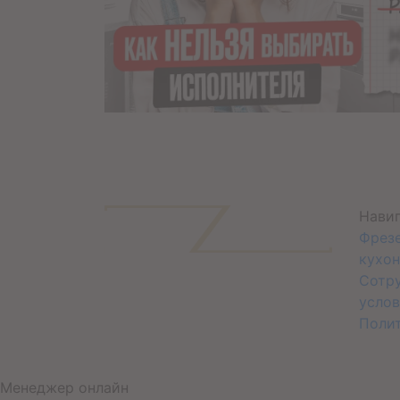
Нави
Фрез
кухон
Сотр
услов
Поли
Менеджер онлайн