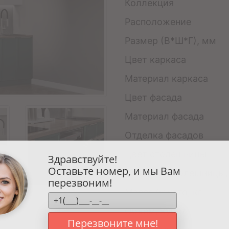
Коллекция
Расположение
Размер (В*Ш*Г), мм
Цвет каркаса
Материал каркаса
Цвет фасада
Материал фасада
Отделка фасадов
Цвет столешницы
Здравствуйте!
Оставьте номер, и мы Вам
Толщина столешницы,
перезвоним!
Масса брутто, кг
Объем, куб.м
Перезвоните мне!