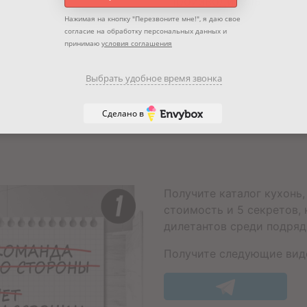
Производитель
Нажимая на кнопку "
Перезвоните мне!
", я даю свое
согласие на обработку персональных данных и
принимаю
условия соглашения
Выбрать удобное время звонка
Сделано в
Получите каталог кухонь,
стоимость и 5 секретов,
дилетантов среди подряд
Получите следующие виде