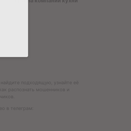
Группа компаний кухни
 найдите подходящую, узнайте её
 как распознать мошенников и
чиков.
о в телеграм: